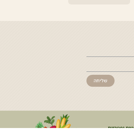
שליחה
טים ופטריות