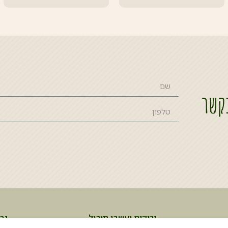
ירוקים ועשבי תיבול
נב